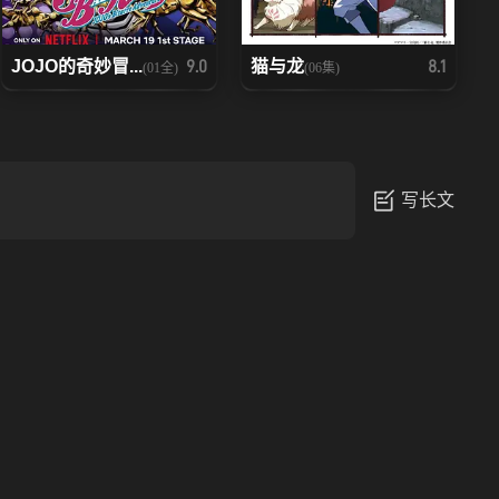
JOJO的奇妙冒...
猫与龙
9.0
8.1
(01全)
(06集)
写长文