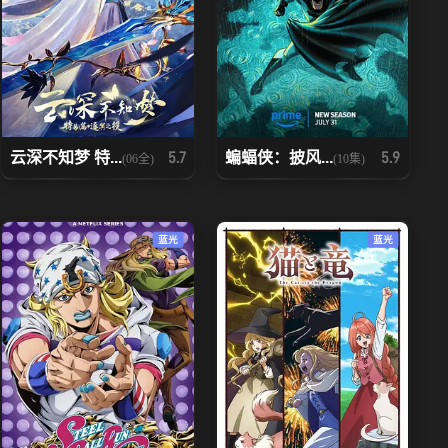
云深不知梦 特...
蝙蝠侠：披风...
5.7
5.9
(06全)
(10集)
蓝光
蓝光