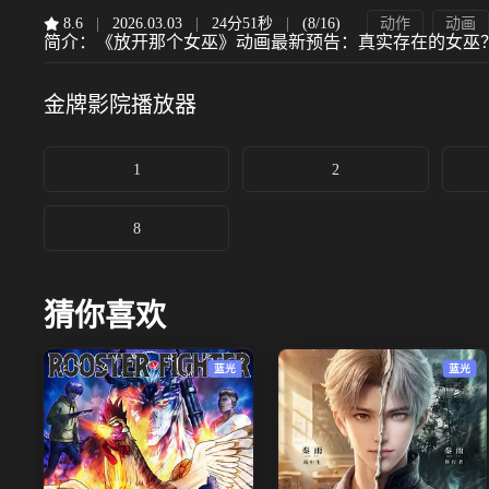
8.6
|
2026.03.03
|
24分51秒
|
(8/16)
动作
动画
简介：
《放开那个女巫》动画最新预告：真实存在的女巫
金牌影院
播放器
1
2
8
猜你喜欢
蓝光
蓝光