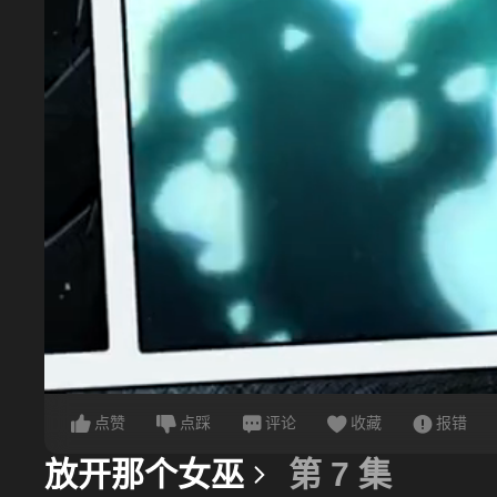
点赞
点踩
评论
收藏
报错
放开那个女巫
第 7 集
更多信息