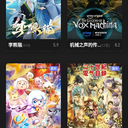
李熊猫
机械之声的传...
5.9
8.2
(4/18)
(12全)
蓝光
蓝光