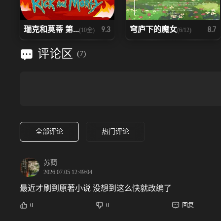
瑞克和莫蒂 第...
穹庐下的魔女
9.3
8.7
(10全)
(6/12)
评论区
(
7
)
全部评论
热门评论
苏蔄
2026.07.05 12:49:04
最近才刷到原著小说 没想到这么快就改编了
0
0
回复