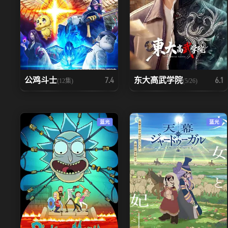
公鸡斗士
东大高武学院
7.4
6.1
(12集)
(5/26)
蓝光
蓝光