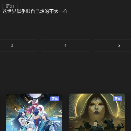
奇幻
？这世界似乎跟自己想的不太一样！
3
4
5
蓝光
蓝光