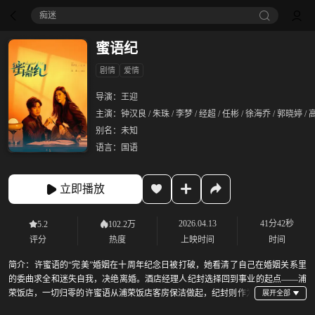
痴迷
蜜语纪
剧情
爱情
导演：
王迎
主演：
钟汉良 / 朱珠 / 李梦 / 经超 / 任彬 / 徐海乔 / 郭晓婷 /
别名：
未知
语言：
国语
立即播放
2026.04.13
41分42秒
5.2
102.2万
评分
热度
上映时间
时间
简介：
许蜜语的“完美”婚姻在十周年纪念日被打破，她看清了自己在婚姻关系里
的委曲求全和迷失自我，决绝离婚。酒店经理人纪封选择回到事业的起点——浦
荣饭店，一切归零的许蜜语从浦荣饭店客房保洁做起，纪封则作为
浦荣饭店新任总经理正式亮相。两人携手面对职场挑战，从同舟共济到爱意萌