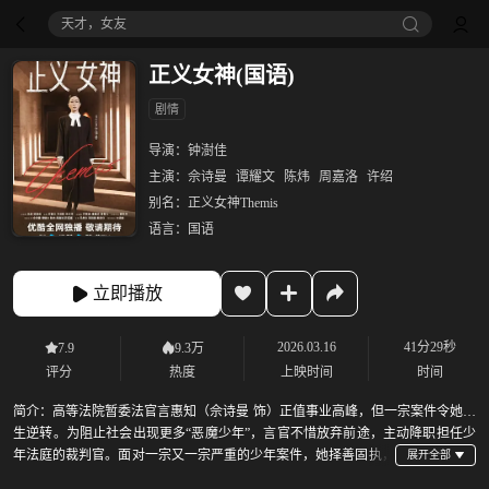
天才，女友
正义女神(国语)
剧情
导演：
钟澍佳
主演：
佘诗曼
谭耀文
陈炜
周嘉洛
许绍
别名：
正义女神Themis
语言：
国语
立即播放
2026.03.16
41分29秒
7.9
9.3万
评分
热度
上映时间
时间
简介：
高等法院暂委法官言惠知（佘诗曼 饰）正值事业高峰，但一宗案件令她人
生逆转。为阻止社会出现更多“恶魔少年”，言官不惜放弃前途，主动降职担任少
年法庭的裁判官。面对一宗又一宗严重的少年案件，她择善固执，
坚持正义，也要救赎这些脱轨少年的人生。