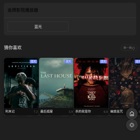
实的脆弱平衡，招致更可怕的反噬——他们不仅要面对罗马士兵的世俗威胁，更
要遭遇因亵渎神明而引发的、超越自然规律的恐怖现象：尼罗河水逆流、沙暴中
金牌影院
播放器
浮现古老邪灵、瘟疫以超自然的方式蔓延…… 这个家庭被迫在双重恐惧的夹缝中
求生：一边是外部世界的追捕，另一边是来自男孩自身力量的、逐渐失控的神性
蓝光
（或魔性）灾难。
猜你喜欢
换一换
蓝光
蓝光
蓝光
蓝
利未记
最后孤屋
杀的就是你
幽旅巫咒
7.2
5.9
6.8