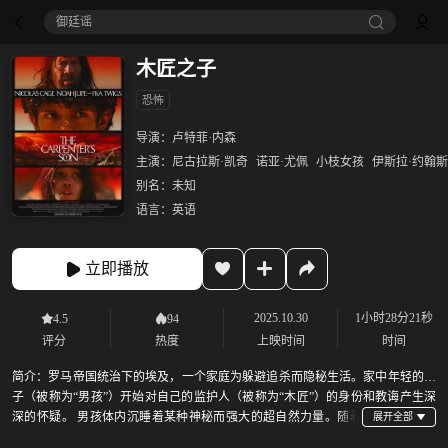
御廷谣‎
木匠之子
恐怖
导演：
卢特菲·内森
主演：
尼古拉斯·凯奇
诺亚·尤佩
小枝女孩
伊斯拉·约翰
别名：
未知
语言：
英语
立即播放
2025.10.30
1小时28分21秒
4.5
94
评分
热度
上映时间
时间
简介：
罗马帝国统治下的埃及，一个家庭为躲避追杀而隐秘生活。家中年轻的儿
子（被称为“男孩”）开始对自己的监护人（被称为“木匠”）的身份和教诲产生深
深的怀疑。 男孩体内沉睡着某种神秘而强大的超自然力量。随着
他的成长与反叛，这股力量开始觉醒并失控。每当他动用一次能力，就会打破现